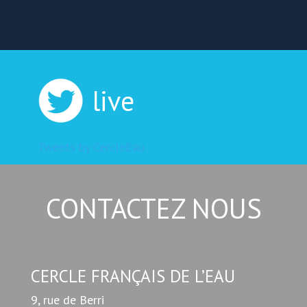
live
Tweets by CercleEau
CONTACTEZ NOUS
CERCLE FRANÇAIS DE L’EAU
9, rue de Berri