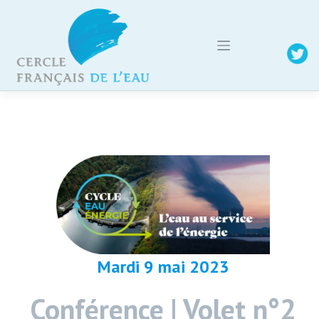
Skip
to
content
Mardi 9 mai
2023
Conférence | Volet n°2