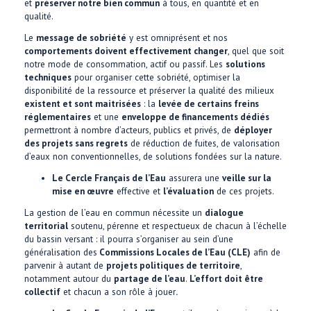
et
préserver notre bien commun
à tous, en quantité et en
qualité.
Le
message de sobriété
y est omniprésent et nos
comportements doivent effectivement changer
, quel que soit
notre mode de consommation, actif ou passif. Les
solutions
techniques
pour organiser cette sobriété, optimiser la
disponibilité de la ressource et préserver la qualité des milieux
existent et sont maitrisées
: la
levée de certains freins
réglementaires
et une
enveloppe de financements dédiés
permettront à nombre d’acteurs, publics et privés, de
déployer
des projets sans regrets
de réduction de fuites, de valorisation
d’eaux non conventionnelles, de solutions fondées sur la nature.
Le Cercle Français de l’Eau
assurera une
veille sur la
mise en œuvre
effective et
l’évaluation
de ces projets.
La gestion de l’eau en commun nécessite un
dialogue
territorial
soutenu, pérenne et respectueux de chacun à l’échelle
du bassin versant : il pourra s’organiser au sein d’une
généralisation des
Commissions Locales de l’Eau (CLE)
afin de
parvenir à autant de
projets politiques de territoire
,
notamment autour du
partage de l’eau
.
L’effort doit être
collectif
et chacun a son rôle à jouer
.