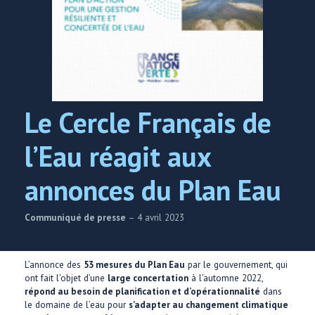
Le Cercle Français de
l’Eau réagit aux
annonces du Plan Eau
Communiqué de presse
– 4 avril 2023
L’annonce des
53 mesures du Plan Eau
par le gouvernement, qui
ont fait l’objet d’une
large concertation
à l’automne 2022,
répond au besoin de planification et d’opérationnalité
dans
le domaine de l’eau pour
s’adapter au changement climatique