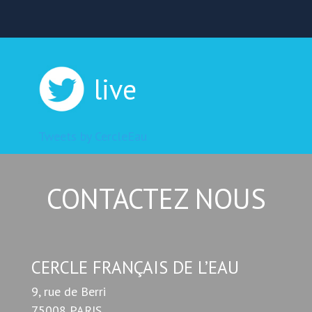
live
Tweets by CercleEau
CONTACTEZ NOUS
CERCLE FRANÇAIS DE L’EAU
9, rue de Berri
75008 PARIS