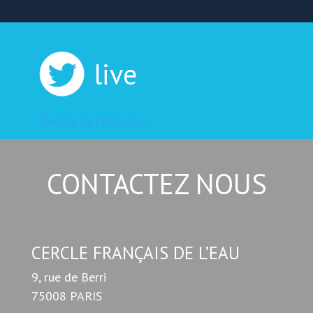
live
Tweets by CercleEau
CONTACTEZ NOUS
CERCLE FRANÇAIS DE L’EAU
9, rue de Berri
75008 PARIS